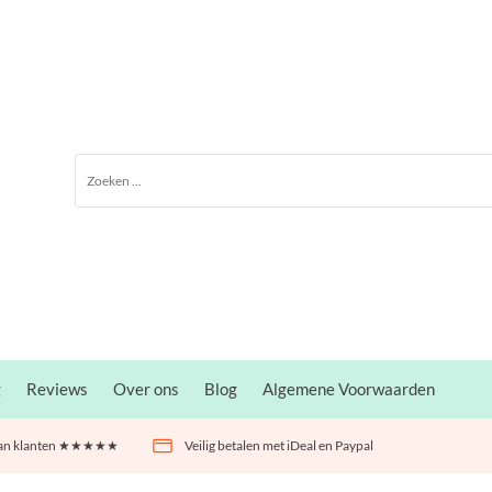
g
Reviews
Over ons
Blog
Algemene Voorwaarden
 van klanten ★★★★★
Veilig betalen met iDeal en Paypal