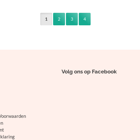
1
2
3
4
Volg ons op Facebook
Voorwaarden
en
nt
klaring