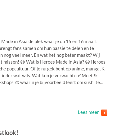
s Made in Asia dé plek waar je op 15 en 16 maart
brengt fans samen om hun passie te delen en te
en nog veel meer. En wat het nog beter maakt? Wij
wilt missen! 😍 Wat is Heroes Made in Asia? 🤩 Heroes
he popcultuur. Of je nu gek bent op anime, manga, K-
or ieder wat wils. Wat kun je verwachten? Meet &
hops 🎨 waarin je bijvoorbeeld leert om sushi te...
Lees meer
stlook!