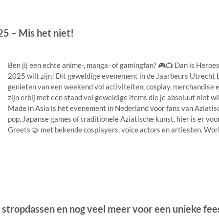
5 – Mis het niet!
Ben jij een echte anime-, manga- of gamingfan? 🎮📺 Dan is Heroe
2025 wilt zijn! Dit geweldige evenement in de Jaarbeurs Utrecht 
genieten van een weekend vol activiteiten, cosplay, merchandise 
zijn erbij met een stand vol geweldige items die je absoluut niet 
Made in Asia is hét evenement in Nederland voor fans van Aziatisc
pop, Japanse games of traditionele Aziatische kunst, hier is er vo
Greets 🤝 met bekende cosplayers, voice actors en artiesten. Works
, stropdassen en nog veel meer voor een unieke fee